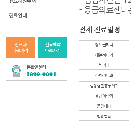
진료지원부서
- 응급의료센터
진료안내
전체 진료일정
진료과
진료예약
당뇨클리닉
바로가기
바로가기
내분비내과
병리과
통합콜센터
소화기내과
심장혈관흉부외과
응급의학과
종양내과
핵의학과