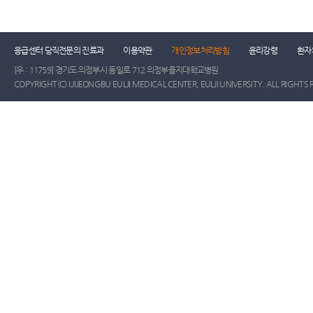
건강증진센터
진료협력센터
장례식장
진
응급센터 당직전문의 진료과
이용약관
개인정보처리방침
윤리강령
환자
[우 : 11759] 경기도 의정부시 동일로 712 의정부을지대학교병원.
COPYRIGHT(C) UIJEONGBU EULJI MEDICAL CENTER, EULJI UNIVERSITY. ALL RIGHTS 