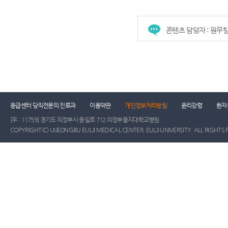
콘텐츠 담당자 : 원무
건강증진센터
진료협력센터
장례식장
진
응급센터 당직전문의 진료과
이용약관
개인정보처리방침
윤리강령
환자
[우 : 11759] 경기도 의정부시 동일로 712 의정부을지대학교병원.
COPYRIGHT(C) UIJEONGBU EULJI MEDICAL CENTER, EULJI UNIVERSITY. ALL RIGHTS 