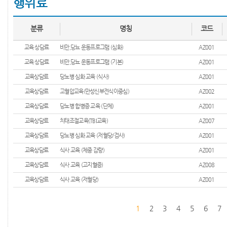
행위료
분류
명칭
코드
교육 상담료
비만,당뇨 운동프로그램 (심화)
AZ001
교육 상담료
비만,당뇨 운동프로그램 (기본)
AZ001
교육상담료
당뇨병 심화 교육 (식사)
AZ001
교육상담료
고혈압교육(만성신부전식이중심)
AZ002
교육상담료
당뇨병 합병증 교육 (단체)
AZ001
교육상담료
치태조절교육(TBI교육)
AZ007
교육상담료
당뇨병 심화 교육 (저혈당/검사)
AZ001
교육상담료
식사 교육 (체중 감량)
AZ001
교육상담료
식사 교육 (고지혈증)
AZ008
교육상담료
식사 교육 (저혈당)
AZ001
1
2
3
4
5
6
7