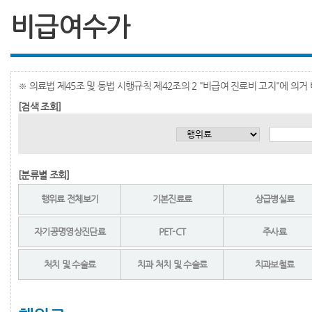
비급여수가
※ 의료법 제45조 및 동법 시행규칙 제42조의 2 "비급여 진료비 고지"에 의
[검색 조회]
[분류별 조회]
행위료 전체보기
기본진료료
상급병실료
자기공명영상진단료
PET-CT
주사료
처치 및 수술료
치과 처치 및 수술료
치과보철료