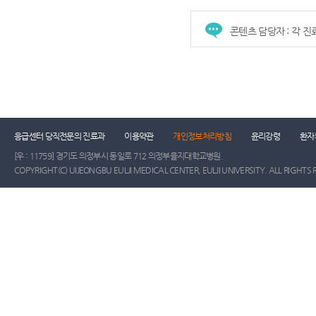
콘텐츠 담당자 : 각 
건강증진센터
진료협력센터
장례식장
진
응급센터 당직전문의 진료과
이용약관
개인정보처리방침
윤리강령
환자
[우 : 11759] 경기도 의정부시 동일로 712 의정부을지대학교병원.
COPYRIGHT(C) UIJEONGBU EULJI MEDICAL CENTER, EULJI UNIVERSITY. ALL RIGHTS 