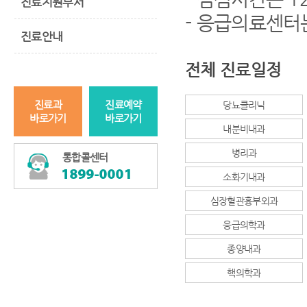
진료지원부서
- 응급의료센터
진료안내
전체 진료일정
진료과
진료예약
당뇨클리닉
바로가기
바로가기
내분비내과
병리과
통합콜센터
소화기내과
심장혈관흉부외과
응급의학과
종양내과
핵의학과