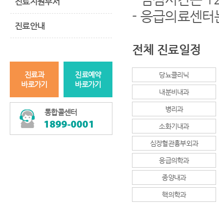
진료지원부서
- 응급의료센터
진료안내
전체 진료일정
진료과
진료예약
당뇨클리닉
바로가기
바로가기
내분비내과
병리과
통합콜센터
소화기내과
심장혈관흉부외과
응급의학과
종양내과
핵의학과