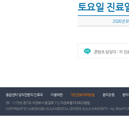
토요일 진료
2026년 
콘텐츠 담당자 : 각 
건강증진센터
진료협력센터
장례식장
진
응급센터 당직전문의 진료과
이용약관
개인정보처리방침
윤리강령
환자
[우 : 11759] 경기도 의정부시 동일로 712 의정부을지대학교병원.
COPYRIGHT(C) UIJEONGBU EULJI MEDICAL CENTER, EULJI UNIVERSITY. ALL RIGHTS 