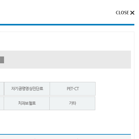
색
자기공명영상진단료
PET-CT
치과보철료
기타