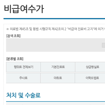
비급여수가
※ 의료법 제45조 및 동법 시행규칙 제42조의 2 "비급여 진료비 고지"에 의
[검색 조회]
[분류별 조회]
행위료 전체보기
기본진료료
상급병실료
주사료
마취료
이학요법료
처치 및 수술료