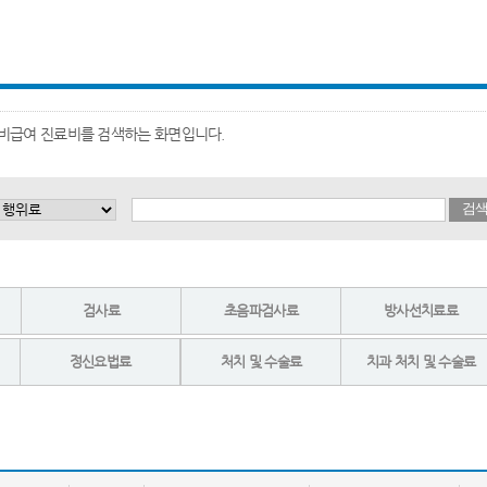
거 비급여 진료비를 검색하는 화면입니다.
검
검사료
초음파검사료
방사선치료료
정신요법료
처치 및 수술료
치과 처치 및 수술료