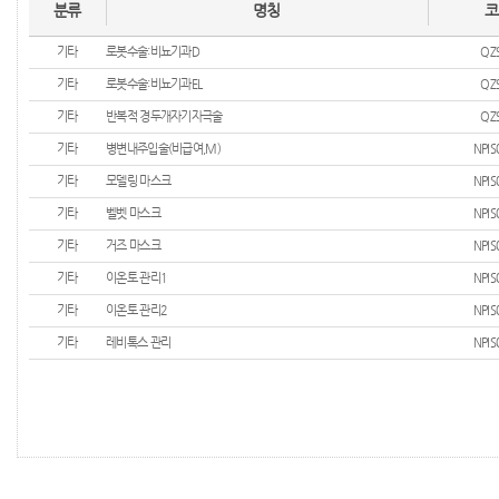
분류
명칭
코
기타
로봇수술:비뇨기과D
QZ
기타
로봇수술:비뇨기과EL
QZ
기타
반복적 경두개자기자극술
QZ
기타
병변내주입술(비급여,M)
NPIS
기타
모델링 마스크
NPIS
기타
벨벳 마스크
NPIS
기타
거즈 마스크
NPIS
기타
이온토 관리1
NPIS
기타
이온토 관리2
NPIS
기타
레비톡스 관리
NPIS