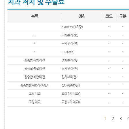
치과 처치 및 수술료
분류
명칭
코드
구분
diastema(1치당)
-
-
-
구치부 레진C
-
-
-
구치부 레진B
-
-
-
CA (resin)
-
-
광중합 복합 레진
전치부 레진B
-
-
광중합 복합 레진
전치부 레진A
-
-
광중합 복합 레진
전치부 레진C
-
-
광중합형 복합레진 충전
CA (광중합G.I)
-
-
교정 치료
교정 2차 치료C
-
-
교정 치료
교정 2차 치료B
-
-
1
2
3