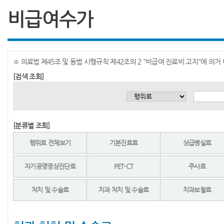
비급여수가
※ 의료법 제45조 및 동법 시행규칙 제42조의 2 "비급여 진료비 고지"에 의
[검색 조회]
[분류별 조회]
행위료 전체보기
기본진료료
상급병실료
자기공명영상진단료
PET-CT
주사료
처치 및 수술료
치과 처치 및 수술료
치과보철료