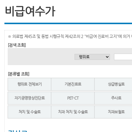
비급여수가
※ 의료법 제45조 및 동법 시행규칙 제42조의 2 "비급여 진료비 고지"에 의
[검색 조회]
[분류별 조회]
행위료 전체보기
기본진료료
상급병실료
자기공명영상진단료
PET-CT
주사료
처치 및 수술료
치과 처치 및 수술료
치과보철료