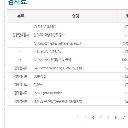
검사료
분류
명칭
CYP21A2 (MLPA)
C
혈장단백검사
알츠하이머병 위험도 검사
C
-
Chromosome(Tissue,Placenta,Fetus)
NPI
-
Influenza V. A & B Ag
C
-
SARS-CoV-2 항원검사 (비급여)
D66
검체검사료
Sex Hormone Binding Globulin(SHBG)
C
검체검사료
DUPAN-2
C
검체검사료
PAPP-A
C
검체검사료
PSEN1 gene mutation
C
검체검사료
PMP22 유전자, 엑손결실/중복[MLPA법]
C
1
2
3
4
5
6
7