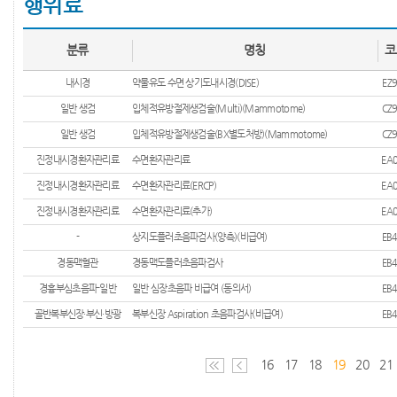
행위료
분류
명칭
코
내시경
약물유도 수면 상기도내시경(DISE)
EZ
일반 생검
입체적유방절제생검술(Multi)(Mammotome)
CZ
일반 생검
입체적유방절제생검술(BX별도처방)(Mammotome)
CZ
진정내시경환자관리료
수면환자관리료
EA
진정내시경환자관리료
수면환자관리료(ERCP)
EA
진정내시경환자관리료
수면환자관리료(추가)
EA
-
상지도플러초음파검사(양측)(비급여)
EB
경동맥혈관
경동맥도플러초음파검사
EB
경흉부심초음파-일반
일반 심장초음파 비급여 (동의서)
EB
골반복부신장·부신·방광
복부신장 Aspiration 초음파검사(비급여)
EB
16
17
18
19
20
21