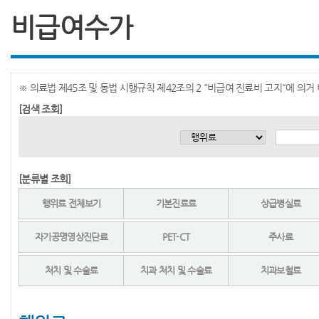
비급여수가
※ 의료법 제45조 및 동법 시행규칙 제42조의 2 "비급여 진료비 고지"에 의
[검색 조회]
[분류별 조회]
행위료 전체보기
기본진료료
상급병실료
자기공명영상진단료
PET-CT
주사료
처치 및 수술료
치과 처치 및 수술료
치과보철료