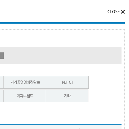
색
자기공명영상진단료
PET-CT
치과보철료
기타