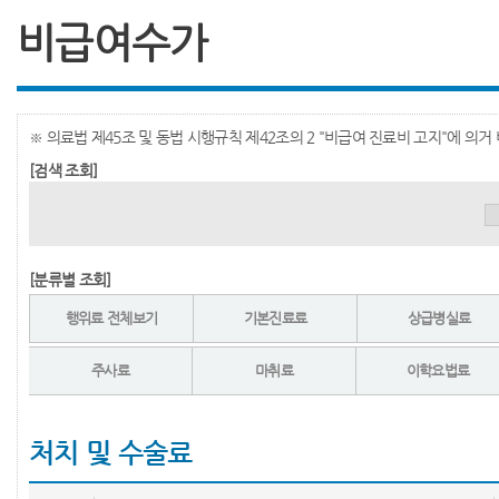
비급여수가
※ 의료법 제45조 및 동법 시행규칙 제42조의 2 "비급여 진료비 고지"에 의
[검색 조회]
[분류별 조회]
행위료 전체보기
기본진료료
상급병실료
주사료
마취료
이학요법료
처치 및 수술료