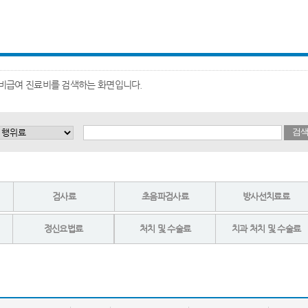
거 비급여 진료비를 검색하는 화면입니다.
검
검사료
초음파검사료
방사선치료료
정신요법료
처치 및 수술료
치과 처치 및 수술료