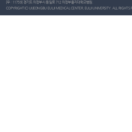
[우 : 11759] 경기도 의정부시 동일로 712 의정부을지대학교병원.
COPYRIGHT(C) UIJEONGBU EULJI MEDICAL CENTER, EULJI UNIVERSITY. ALL RIGHTS 