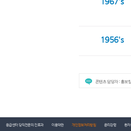
1967's
1956's
콘텐츠 담당자 : 홍보
건강증진센터
진료협력센터
장례식장
진
응급센터 당직전문의 진료과
이용약관
개인정보처리방침
윤리강령
환자