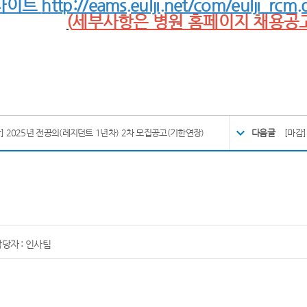
사이트
http://eams.eulji.net/com/eulji_rcm
(
세부사항은 병원 홈페이지 채용공
] 2025년 전공의(레지던트 1년차) 2차 모집공고(기한연장)
다음글
[마감
당자 : 인사팀