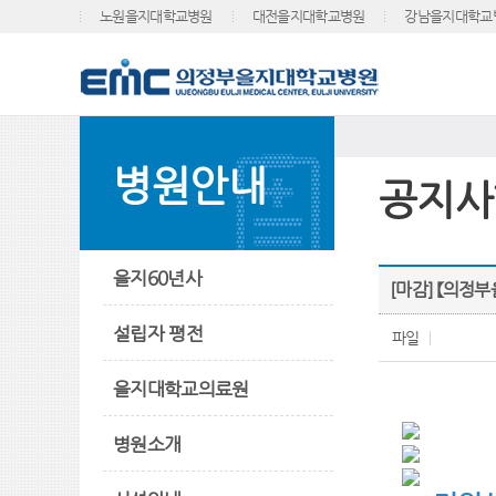
노원을지대학교병원
대전을지대학교병원
강남을지대학교
병원안내
공지사
을지60년사
[마감] 【의정
설립자 평전
파일
을지대학교의료원
병원소개