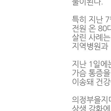
풀이된다
.
특히 지난
7
전원 온
80
살린 사례는
지역병원과 
지난
1
일에
가슴 통증을
이송돼 건강
의정부을지대
상생 강화에