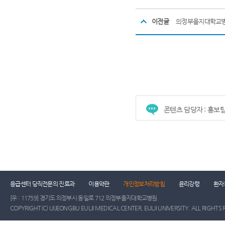
이전글
의정부을지대학교병원
콘텐츠 담당자 : 홍보
건강증진센터
진료협력센터
장례식장
진
응급센터 당직전문의 진료과
이용약관
개인정보처리방침
윤리강령
환자
[우 : 11759] 경기도 의정부시 동일로 712 의정부을지대학교병원.
COPYRIGHT(C) UIJEONGBU EULJI MEDICAL CENTER, EULJI UNIVERSITY. ALL RIGHTS 