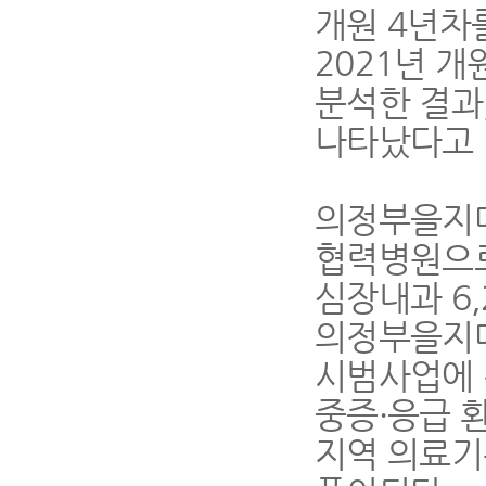
개원
4
년차
2021
년 개
분석한 결과
나타났다고
의정부을지
협력병원으로
심장내과
6
의정부을지
시범사업에 
중증
·
응급 
지역 의료기