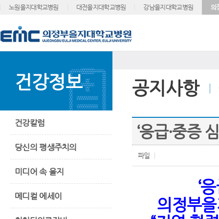
노원을지대학교병원
대전을지대학교병원
강남을지대학교병원
의
건강정보
공지사항
건강칼럼
‘응급·중증 
당신의 평생주치의
파일
미디어 속 을지
‘
응
메디컬 에세이
의정부을