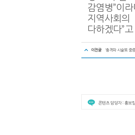
감염병
”
이
지역사회의 
다하겠다
”
고
이전글
‘충격파 시술’로 중
콘텐츠 담당자 : 홍보
건강증진센터
진료협력센터
장례식장
진