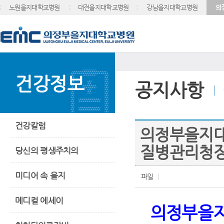
노원을지대학교병원
대전을지대학교병원
강남을지대학교병원
의
건강정보
공지사항
건강칼럼
의정부을지대
질병관리청장
당신의 평생주치의
미디어 속 을지
파일
메디컬 에세이
의정부을지