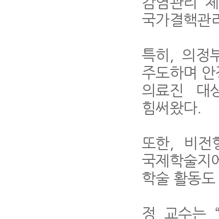
감염관리 체
국가결핵관리
특히
,
의정
주도하며 안
의료진 대
힘써왔다
.
또한
,
비전
국제학술지에
학술 활동도
정 교수는