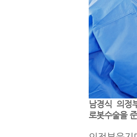
남경식 의정
로봇수술을 준
의정부을지