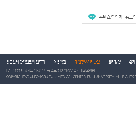
콘텐츠 담당자 : 홍보
건강증진센터
진료협력센터
장례식장
진
응급센터 당직전문의 진료과
이용약관
개인정보처리방침
윤리강령
환자
[우 : 11759] 경기도 의정부시 동일로 712 의정부을지대학교병원.
COPYRIGHT(C) UIJEONGBU EULJI MEDICAL CENTER, EULJI UNIVERSITY. ALL RIGHTS 