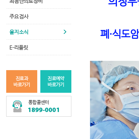
의정부
최첨단의료장비
주요검사
폐
·
식도암
을지소식
E-리플릿
진료과
진료예약
바로가기
바로가기
통합콜센터