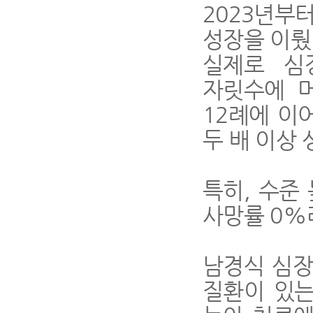
2023
년부터
성장을 이뤘
실제로 심
자릿수에 
12
례에 이
두 배 이상
특히
,
수준 
사망률
0%
남경식 심
질환이 있는