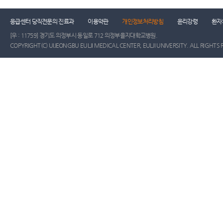
건강증진센터
진료협력센터
장례식장
진
응급센터 당직전문의 진료과
이용약관
개인정보처리방침
윤리강령
환자
[우 : 11759] 경기도 의정부시 동일로 712 의정부을지대학교병원.
COPYRIGHT(C) UIJEONGBU EULJI MEDICAL CENTER, EULJI UNIVERSITY. ALL RIGHTS 