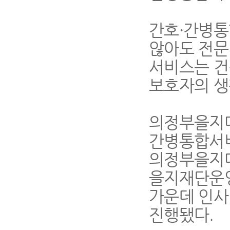
간호
·
간병통
않아도 전문
서비스는 건
보호자의 생
의정부을지
간병통합서비
의정부을지
을지재단운
가운데 인사
진행됐다
.