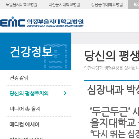
노원을지대학교병원
대전을지대학교병원
강남을지대학교병원
의
건강정보
당신의 평
인간사랑과 생명존중을 실천합니
건강칼럼
심장내과 박
당신의 평생주치의
미디어 속 을지
’두근두근’
을지대학교 
메디컬 에세이
“다시 뛰는 심