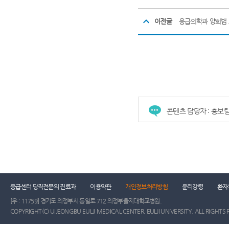
이전글
응급의학과 양희범
콘텐츠 담당자 : 홍보
건강증진센터
진료협력센터
장례식장
진
응급센터 당직전문의 진료과
이용약관
개인정보처리방침
윤리강령
환자
[우 : 11759] 경기도 의정부시 동일로 712 의정부을지대학교병원.
COPYRIGHT(C) UIJEONGBU EULJI MEDICAL CENTER, EULJI UNIVERSITY. ALL RIGHTS 