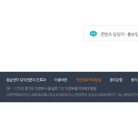
콘텐츠 담당자 : 홍보
건강증진센터
진료협력센터
장례식장
진
응급센터 당직전문의 진료과
이용약관
개인정보처리방침
윤리강령
환자
[우 : 11759] 경기도 의정부시 동일로 712 의정부을지대학교병원.
COPYRIGHT(C) UIJEONGBU EULJI MEDICAL CENTER, EULJI UNIVERSITY. ALL RIGHTS 