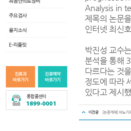
최첨단의료장비
Analysis in 
주요검사
제목의 논문을 미
인터넷 최신호
을지소식
E-리플릿
박진성 교수는
분석을 통해 
다르다는 것을
진료과
진료예약
정도에 따라 
바로가기
바로가기
있다고 제시했
통합콜센터
이전글
[논문게재] 비뇨기과