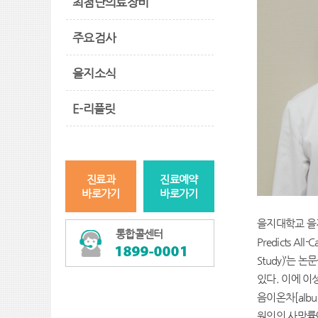
최첨단의료장비
주요검사
을지소식
E-리플릿
진료과
진료예약
바로가기
바로가기
을지대학교 을
통합콜센터
Predicts All-
Study)’
는 논문
있다. 이에 이
음이온차
[
alb
원인의 사망률