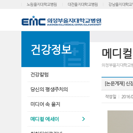
노원을지대학교병원
대전을지대학교병원
강남을지대학교
건강정보
메디컬
의정부을지대학교병
건강칼럼
[논문게재] 신장
당신의 평생주치의
작성일
2016.0
미디어 속 을지
메디컬 에세이