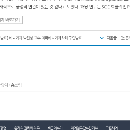
재적으로 긍정적 연관이 있는 것 같다고 보았다. 해당 연구는
SCIE
학술지인
P
이지 바로가기
회발표] 비뇨기과 박진성 교수 미국비뇨기과학회 구연발표
다음글
[논문
당자 : 홍보팀
진료시간표
찾아오시는 길
콜센터 1899-0001
리강령
환자의 권리와 의무
비급여수가
이메일무단수집거부
그룹웨어