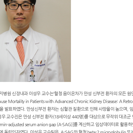
지병원 신장내과 이성우 교수는‘혈청 음이온차가 만성 신부전 환자의 모든 원
Cause Mortality in Patients with Advanced Chronic Kidney Disease: A Retr
을 발표하였다. 만성신부전 환자는 심혈관 질환으로 인해 사망율이 높으며,
성우 교수진은 만성 신부전 환자(18세이상 440명)를 대상으로 무작위 대조군
umin
-adjusted serum anion gap (A-SAG)]
를 계산하고 임상데이터로 활용하
에 독립인자였다. 이성우 교수팀은
A-SAG
와 혈청
beta-2 microglobulin
또