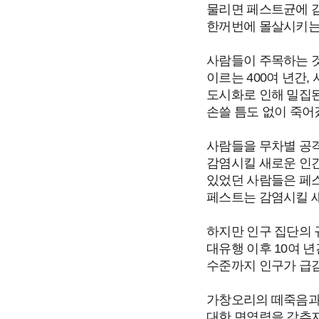
물리면 페스트균에 감
한꺼번에 몰살시키는
사람들이 주목하는 것
이르는 400여 년간
도시화로 인해 밀집된
손쓸 틈도 없이 죽어
사람들을 무차별 공
감염시킬 새로운 인간
있었던 사람들은 페스
페스트는 감염시킬 
하지만 인구 집단의 
대유행 이후 10여 
수준까지 인구가 급감
가창오리의 떼죽음과
대한 면역력을 갖추지