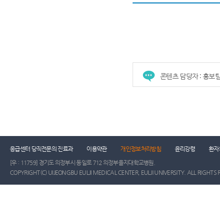
콘텐츠 담당자 : 홍보
건강증진센터
진료협력센터
장례식장
진
응급센터 당직전문의 진료과
이용약관
개인정보처리방침
윤리강령
환자
[우 : 11759] 경기도 의정부시 동일로 712 의정부을지대학교병원.
COPYRIGHT(C) UIJEONGBU EULJI MEDICAL CENTER, EULJI UNIVERSITY. ALL RIGHTS 