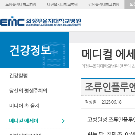
노원을지대학교병원
대전을지대학교병원
강남을지대학교병원
의
건강정보
메디컬 에
의정부을지대학교병원 전문의 최
건강칼럼
조류인플루엔자
당신의 평생주치의
작성일
2025.06.18
미디어 속 을지
고병원성 조류인플루엔
메디컬 에세이
AI는 닭, 칠면조,