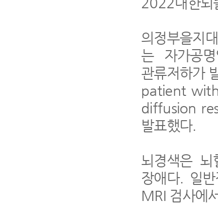
2022
대한뇌
의정부을지대
는 자가공명
관류저하가 
patient wit
diffusion r
발표했다
.
뇌경색은 뇌
장애다
.
일반
MRI
검사에서