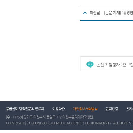
이전글
[논문 게재] “유방
콘텐츠 담당자 : 홍보
건강증진센터
진료협력센터
장례식장
진
응급센터 당직전문의 진료과
이용약관
개인정보처리방침
윤리강령
환자
[우 : 11759] 경기도 의정부시 동일로 712 의정부을지대학교병원.
COPYRIGHT(C) UIJEONGBU EULJI MEDICAL CENTER, EULJI UNIVERSITY. ALL RIGHTS 