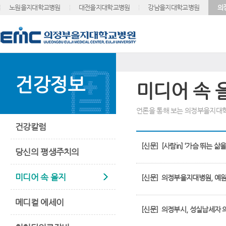
노원을지대학교병원
대전을지대학교병원
강남을지대학교병원
의
건강정보
미디어 속 
언론을 통해 보는 의정부을지대
건강칼럼
[신문]
[사람in] ‘가슴 뛰는
당신의 평생주치의
미디어 속 을지
[신문]
의정부을지대병원, 예
메디컬 에세이
[신문]
의정부시, 성실납세자 