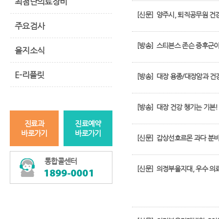
최첨단의료장비
[신문]
양주시, 퇴직공무원 건
주요검사
[방송]
스티븐스 존슨 증후군이
을지소식
E-리플릿
[방송]
대장 용종/대장암과 건
[방송]
대장 건강 챙기는 기본
진료과
진료예약
바로가기
바로가기
[신문]
갑상선호르몬 과다 분비 
통합콜센터
[신문]
의정부을지대, 우수 의