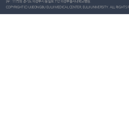
[우 : 11759] 경기도 의정부시 동일로 712 의정부을지대학교병원.
COPYRIGHT(C) UIJEONGBU EULJI MEDICAL CENTER, EULJI UNIVERSITY. ALL RIGHTS 