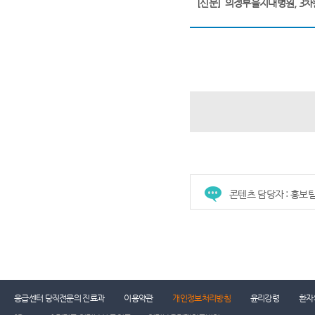
[신문]
의정부을지대병원, 3차
콘텐츠 담당자 : 홍보
건강증진센터
진료협력센터
장례식장
진
응급센터 당직전문의 진료과
이용약관
개인정보처리방침
윤리강령
환자