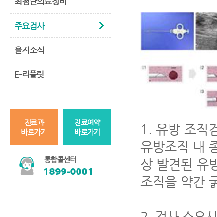
최첨단의료장비
주요검사
을지소식
E-리플릿
진료과
진료예약
1.
유방 조직
바로가기
바로가기
유방조직 내 
통합콜센터
상 발견된 유
조직을 약간 
2.
검사 소요