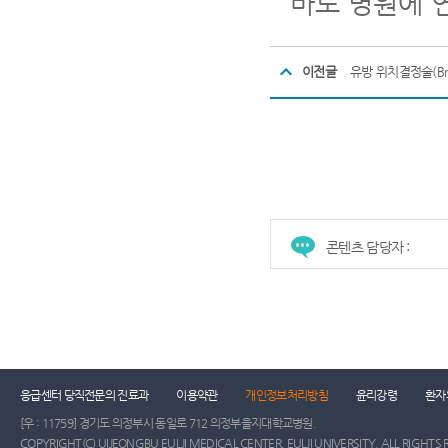
바로 병원에 
이전글
유방 위치결정술(Breast
콘텐츠 담당자 :
건강증진센터
진료협력센터
장례식장
진
응급센터 당직전문의 진료과
이용약관
개인정보처리방침
윤리강령
환자
[우 : 11759] 경기도 의정부시 동일로 712 의정부을지대학교병원.
COPYRIGHT(C) UIJEONGBU EULJI MEDICAL CENTER, EULJI UNIVERSITY. ALL RIGHTS 