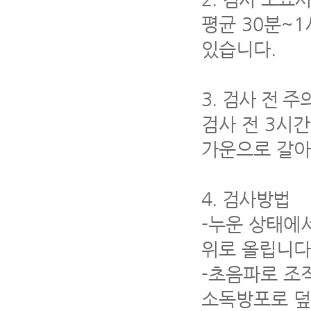
평균
30
분
~1
있습니다
.
3.
검사 전 주
검사 전
3
시간
가운으로 갈
4.
검사방법
-
누운 상태에서
위로 올립니다
-
초음파로 조직
소독방포로 