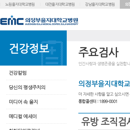
노원을지대학교병원
대전을지대학교병원
강남을지대학교병원
의
건강정보
주요검사
인간사랑과 생명존중을 실천합니
건강칼럼
의정부을지대학교
당신의 평생주치의
더 자세한 사항을 알고 싶으시면
미디어 속 을지
통합콜센터 : 1899-0001
메디컬 에세이
유방 조직검사(Br