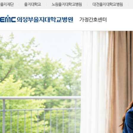
을지재단
을지대학교
노원을지대학교병원
대전을지대학교병원
가정간호센터