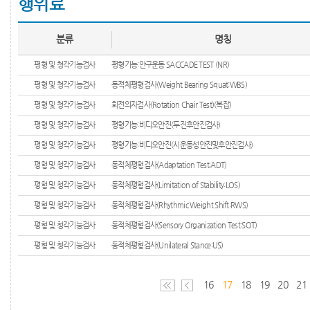
행위료
분류
명칭
평형 및 청각기능검사
평형기능:안구운동 SACCADE TEST (NR)
평형 및 청각기능검사
동적체평형검사(Weight Bearing Squat:WBS)
평형 및 청각기능검사
회전의자검사(Rotation Chair Test)(복잡)
평형 및 청각기능검사
평형기능:비디오안진(두진후안진검사)
평형 및 청각기능검사
평형기능:비디오안진(시운동성안진및후안진검사)
평형 및 청각기능검사
동적체평형검사(Adaptation Test:ADT)
평형 및 청각기능검사
동적체평형검사(Limitation of Stability:LOS)
평형 및 청각기능검사
동적체평형검사(Rhythmic Weight Shift:RWS)
평형 및 청각기능검사
동적체평형검사(Sensory Organization Test:SOT)
평형 및 청각기능검사
동적체평형검사(Unilateral Stance:US)
16
17
18
19
20
21