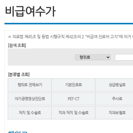
비급여수가
※ 의료법 제45조 및 동법 시행규칙 제42조의 2 "비급여 진료비 고지"에 의
[검색 조회]
[분류별 조회]
행위료 전체보기
기본진료료
상급병실료
자기공명영상진단료
PET-CT
주사료
처치 및 수술료
치과 처치 및 수술료
치과보철료