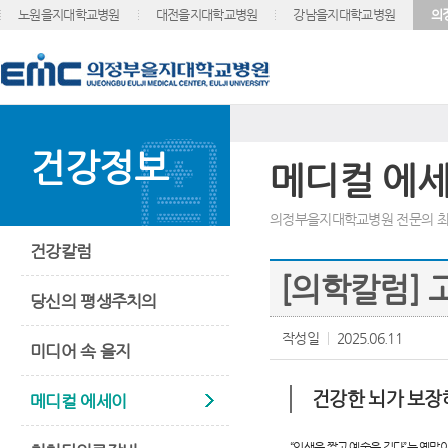
노원을지대학교병원
대전을지대학교병원
강남을지대학교병원
의
건강정보
메디컬 에
의정부을지대학교병원 전문의 최
건강칼럼
[의학칼럼] 
당신의 평생주치의
작성일
2025.06.11
미디어 속 을지
건강한 뇌가 보장
메디컬 에세이
“인생은 짧고 예술은 길다”는 옛말이