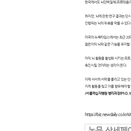
한국에서도 뇌단백질체(프로테옴)지
하지만, 뇌에 관한 연구 결과는 단
진행되는 뇌의 위축을 막을 수 있다
미국의 뉴욕타임스에서는 최근 20대
젊은이의 뇌와 같은 기능을 유지할 
아직 뇌 활동을 활성화 시키는 프로
촉진시킬 것이라는 생각이 든다.
이제 서서히 서막을 올리고 있는 인
지적 활동을 찾고 이를 향유해야 할
/서울적십자병원 병리과장(Ph D, 
https://biz.newdaily.co.kr
논문 상세페