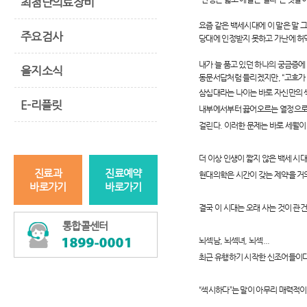
최첨단의료장비
요즘 같은 백세시대에 이 말은 말 
주요검사
당대에 인정받지 못하고 가난에 허
내가 늘 품고 있던 하나의 궁금증에 
을지소식
동문서답처럼 들리겠지만, “고흐가 
삼십대라는 나이는 바로 자신만의 
E-리플릿
내부에서부터 끓어오르는 열정으로 
걸린다. 이러한 문제는 바로 세월이
더 이상 인생이 짧지 않은 백세 시
진료과
진료예약
현대의학은 시간이 갖는 제약을 거
바로가기
바로가기
결국 이 시대는 오래 사는 것이 관건
통합콜센터
뇌섹남, 뇌섹녀, 뇌섹...
최근 유행하기 시작한 신조어들이다
“섹시하다”는 말이 아무리 매력적이