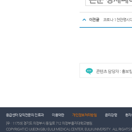
이전글
콘텐츠 담당자 : 홍보
건강증진센터
진료협력센터
장례식장
진
응급센터 당직전문의 진료과
이용약관
개인정보처리방침
윤리강령
환자
[우 : 11759] 경기도 의정부시 동일로 712 의정부을지대학교병원.
COPYRIGHT(C) UIJEONGBU EULJI MEDICAL CENTER, EULJI UNIVERSITY. ALL RIGHTS 