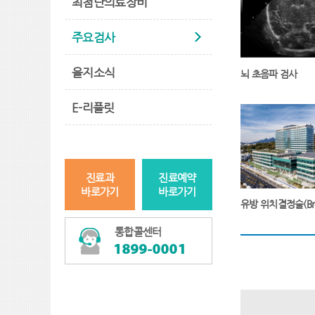
최첨단의료장비
주요검사
을지소식
뇌 초음파 검사
E-리플릿
진료과
진료예약
바로가기
바로가기
통합콜센터