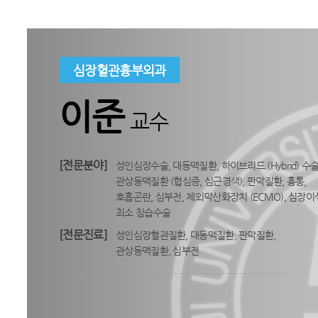
심장혈관흉부외과
이준
교수
[전문분야]
성인심장수술, 대동맥질환, 하이브리드 (Hybrid) 수술
관상동맥질환 (협심증, 심근경색), 판막질환, 흉통,
호흡곤란, 심부전, 체외막산화장치 (ECMO), 심장이
최소 침습수술
[전문진료]
성인심장혈관질환, 대동맥질환, 판막질환,
관상동맥질환, 심부전